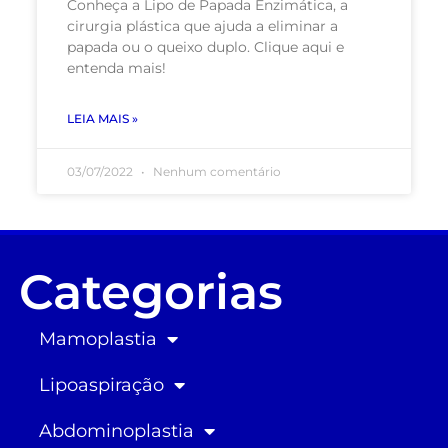
Conheça a Lipo de Papada Enzimática, a
cirurgia plástica que ajuda a eliminar a
papada ou o queixo duplo. Clique aqui e
entenda mais!
LEIA MAIS »
03/07/2022
Nenhum comentário
Categorias
Mamoplastia
Lipoaspiração
Abdominoplastia